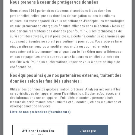
Nous prenons à coeur de protéger vos données
Nous et nos
1019
partenaires stockons et accédons à des données
personnelles, telles que des données de navigation ou des identifiants
uniques, sur votre appareil. Si vous sélectionnez J'accepte, les technologies
de suivi prendront en charge les finalités affichées dans la section « Nous et
nos partenaires traitons des données pour fournir ». Si les technologies de
suivi sont désactivées, il est possible que certains contenus et annonces qui
Réf : A716021
Actualisée le : 30/07/2026
vous sont présentés ne soient pas pertinents pour vous. Vous pouvez faire
réapparaître ce menu pour modifier vos choix ou pour retirer votre
Lot pubs AGROM CLM Richard Diesel
consentement à tout moment en cliquant sur le lien Gérer mes préférences
en bas de page. Les choix que vous avez fait aurons un effet sur notre ou
30 €
nos Site Web. Pour plus d’informations, reportez-vous à notre politique de
confidentialité.
Nos équipes ainsi que nos partenaires externes, traitent des
Vendeur Particulier
données selon les finalités suivantes :
Jura (39) - LONS-LE-SAUNIER (39000)
Utiliser des données de géolocalisation précises. Analyser activement les
caractéristiques de l’appareil pour l’identification. Stocker et/ou accéder à
Voir sur la carte
des informations sur un appareil. Publicités et contenu personnalisés,
mesure de performance des publicités et du contenu, études d’audience et
développement de services.
Envoyer un email
Liste de nos partenaires (fournisseurs)
Afficher toutes les
J'accepte
Description