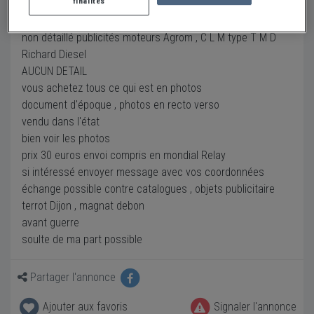
finalités
un lot de 22 exemplaires des années 60 / 70
non détaillé publicités moteurs Agrom , C L M type T M D
Richard Diesel
AUCUN DETAIL
vous achetez tous ce qui est en photos
document d'époque , photos en recto verso
vendu dans l'état
bien voir les photos
prix 30 euros envoi compris en mondial Relay
si intéressé envoyer message avec vos coordonnées
échange possible contre catalogues , objets publicitaire
terrot Dijon , magnat debon
avant guerre
soulte de ma part possible
Partager l'annonce
Ajouter aux favoris
Signaler l'annonce