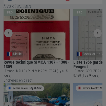
À VOIR ÉGALEMENT
PRO
PRO
Maule
Creuzier-Le-Vi
Revue technique SIMCA 1307 - 1308 -
Liste 1956 garde 
1309
Peugeot
France - MAULE / Publiée le 2026-07-24 (Il y a 15
France - CREUZIER-LE-VIEUX / Publiée
jours)
07-30 (Il y a 9 jours)
Enchères en direct
Enchère en cours
6j 2h 51m
Termine bientôt
2h 0