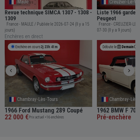
Maule
Creuzier-Le-Vi
Revue technique SIMCA 1307 - 1308 -
Liste 1966 garde 
1309
Peugeot
France - MAULE / Publiée le 2026-07-24 (Il y a 15
France - CREUZIER-LE-VIEUX / Publiée
jours)
07-30 (Il y a 9 jours)
Enchères en direct
Enchère en cours
2j 23h 41m
Débute le
Demain
Chambray-Lès-Tours
Chambray-Lès-
1966 Ford Mustang 289 Coupé
1962 BMW F 700 
22 000 €
Pré-enchère
Prix actuel •
16 enchères