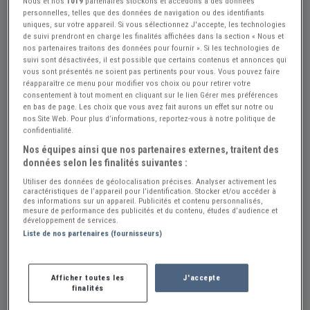
Nous et nos
1019
partenaires stockons et accédons à des données
personnelles, telles que des données de navigation ou des identifiants
uniques, sur votre appareil. Si vous sélectionnez J'accepte, les technologies
+1
de suivi prendront en charge les finalités affichées dans la section « Nous et
nos partenaires traitons des données pour fournir ». Si les technologies de
suivi sont désactivées, il est possible que certains contenus et annonces qui
vous sont présentés ne soient pas pertinents pour vous. Vous pouvez faire
réapparaître ce menu pour modifier vos choix ou pour retirer votre
Réf : A755929
Actualisée le : 23/07/2026
consentement à tout moment en cliquant sur le lien Gérer mes préférences
en bas de page. Les choix que vous avez fait aurons un effet sur notre ou
Mini catalogue publicitaire
nos Site Web. Pour plus d’informations, reportez-vous à notre politique de
confidentialité.
8 €
Nos équipes ainsi que nos partenaires externes, traitent des
données selon les finalités suivantes :
Vendeur Particulier
Utiliser des données de géolocalisation précises. Analyser activement les
caractéristiques de l’appareil pour l’identification. Stocker et/ou accéder à
des informations sur un appareil. Publicités et contenu personnalisés,
Belgique
mesure de performance des publicités et du contenu, études d’audience et
développement de services.
Liste de nos partenaires (fournisseurs)
Envoyer un email
Afficher toutes les
J'accepte
Description
finalités