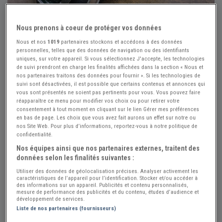
Nous prenons à coeur de protéger vos données
Nous et nos
1019
partenaires stockons et accédons à des données
+1
personnelles, telles que des données de navigation ou des identifiants
uniques, sur votre appareil. Si vous sélectionnez J'accepte, les technologies
de suivi prendront en charge les finalités affichées dans la section « Nous et
nos partenaires traitons des données pour fournir ». Si les technologies de
Réf : A693203
Actualisée le : 31/07/2026
suivi sont désactivées, il est possible que certains contenus et annonces qui
vous sont présentés ne soient pas pertinents pour vous. Vous pouvez faire
MORRIS Mini COOPER 1,3L - 1975
réapparaître ce menu pour modifier vos choix ou pour retirer votre
consentement à tout moment en cliquant sur le lien Gérer mes préférences
Créer une alerte MORRIS Mini
en bas de page. Les choix que vous avez fait aurons un effet sur notre ou
nos Site Web. Pour plus d’informations, reportez-vous à notre politique de
17 500 €
confidentialité.
Nos équipes ainsi que nos partenaires externes, traitent des
données selon les finalités suivantes :
Vendeur Particulier
Utiliser des données de géolocalisation précises. Analyser activement les
caractéristiques de l’appareil pour l’identification. Stocker et/ou accéder à
Seine et Marne (77) - MEAUX (77100)
des informations sur un appareil. Publicités et contenu personnalisés,
Voir sur la carte
mesure de performance des publicités et du contenu, études d’audience et
développement de services.
Liste de nos partenaires (fournisseurs)
Voir le téléphone