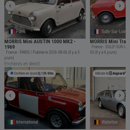
Paris
Sully-Sur-Loire
MORRIS Mini AUSTIN 1000 MK2 -
MORRIS Mini Trave
1969
France - SULLY-SUR-LOIRE / Publiée le 202
France - PARIS / Publiée le 2026-08-06 (Il y a 3
03 (Il y a 6 jours)
jours)
Enchères en direct
Enchère en cours
3j 12h 00m
Débute le
Aujourd'hui
International
Waterloo