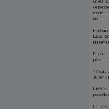
un état e
de presse 
machine m
incluse.
Point imp
Lucas Rac
présentes
De par sa
pièce de c
Véhicule v
au sein de
N'hésitez
possédons
Un transpo