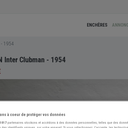
ENCHÈRES
ANNON
 - 1954
Inter Clubman - 1954
€
ons à coeur de protéger vos données
1017
partenaires stockons et accédons à des données personnelles, telles que des donn
 des identifiants uniques, sur votre appareil. Si vous sélectionnez J'accepte, les technolog