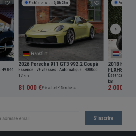
Enchère en cours
2j 5h 23m
Enchère en 
Frankfurt
South H
2026 Porsche 911 GT3 992.2 Coupé
2018 Harley
FLXHS Moto
49 044
Essence
7+ vitesses
Automatique
4000cc
-
-
-
-
-
Essence
6 vit
12 km
-
km
81 000 €
2 000 €
Prix actuel •
15 enchères
Prix a