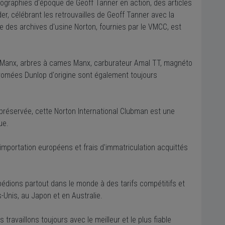
ographies d'époque de Geoff Tanner en action, des articles
r, célébrant les retrouvailles de Geoff Tanner avec la
e des archives d'usine Norton, fournies par le VMCC, est
on Manx, arbres à cames Manx, carburateur Amal TT, magnéto
hromées Dunlop d'origine sont également toujours
préservée, cette Norton International Clubman est une
ue.
'importation européens et frais d'immatriculation acquittés
édions partout dans le monde à des tarifs compétitifs et
-Unis, au Japon et en Australie.
travaillons toujours avec le meilleur et le plus fiable