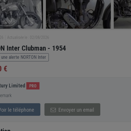
526
Actualisée le : 02/08/2026
 Inter Clubman - 1954
 une alerte NORTON Inter
0 €
ury Limited
PRO
emark
oir le téléphone
Envoyer un email