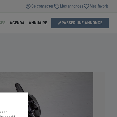
Se connecter
Mes annonces
Mes favoris
CES
AGENDA
ANNUAIRE
PASSER UNE ANNONCE
ées de
ies de suivi