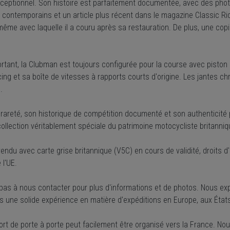
xceptionnel. Son histoire est parfaitement documentée, avec des phot
contemporains et un article plus récent dans le magazine Classic Ride
ême avec laquelle il a couru après sa restauration. De plus, une copi
ortant, la Clubman est toujours configurée pour la course avec pist
ing et sa boîte de vitesses à rapports courts d'origine. Les jantes c
.
 rareté, son historique de compétition documenté et son authenticité 
ollection véritablement spéciale du patrimoine motocycliste britanniq
endu avec carte grise britannique (V5C) en cours de validité, droits d
 l'UE.
 pas à nous contacter pour plus d'informations et de photos. Nous exp
 une solide expérience en matière d'expéditions en Europe, aux États
rt de porte à porte peut facilement être organisé vers la France. Nous 