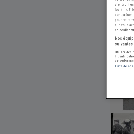
prendront en
fournir ». Si
sont présent
pour retirer
que vous avez
de confidenti
Nos équipe
suivantes 
Utiliser des
l’identificat
de performan
Liste de nos