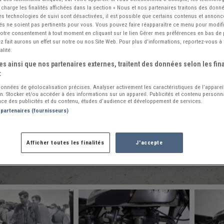
 charge les finalités affichées dans la section « Nous et nos partenaires traitons des donn
 les technologies de suivi sont désactivées, il est possible que certains contenus et annon
és ne soient pas pertinents pour vous. Vous pouvez faire réapparaître ce menu pour modif
 votre consentement à tout moment en cliquant sur le lien Gérer mes préférences en bas de
 fait aurons un effet sur notre ou nos Site Web. Pour plus d’informations, reportez-vous à 
alité.
s ainsi que nos partenaires externes, traitent des données selon les fina
:
 données de géolocalisation précises. Analyser activement les caractéristiques de l’apparei
ion. Stocker et/ou accéder à des informations sur un appareil. Publicités et contenu person
ce des publicités et du contenu, études d’audience et développement de services.
 partenaires (fournisseurs)
Afficher toutes les finalités
J'accepte