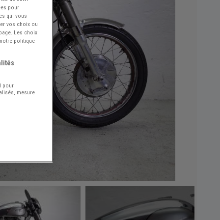
ées pour
ces qui vous
ier vos choix ou
 page. Les choix
notre politique
lités
l pour
nalisés, mesure