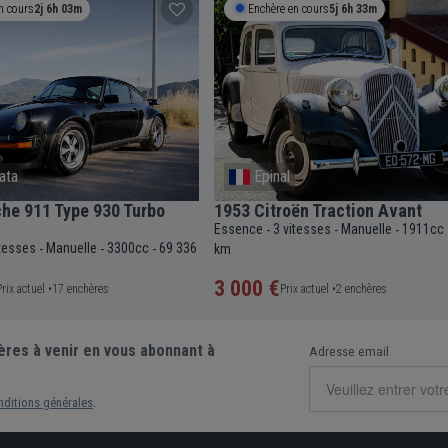
n cours
2j 6h 03m
Enchère en cours
5j 6h 33m
cata
Epinal
he 911 Type 930 Turbo
1953 Citroën Traction Avant
Essence
3 vitesses
Manuelle
1911cc
-
-
-
itesses
Manuelle
3300cc
69 336
-
-
-
km
3 000 €
Prix actuel •
17 enchères
Prix actuel •
2 enchères
ères à venir en vous abonnant à
Adresse email
nditions générales
.