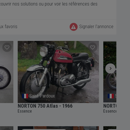
ouvrir nos solutions ou pour voir les références des
ux favoris
Signaler l'annonce
Saint-Pardoux
Saint-P
NORTON 750 Atlas - 1966
NORTON 750
Essence
Essence