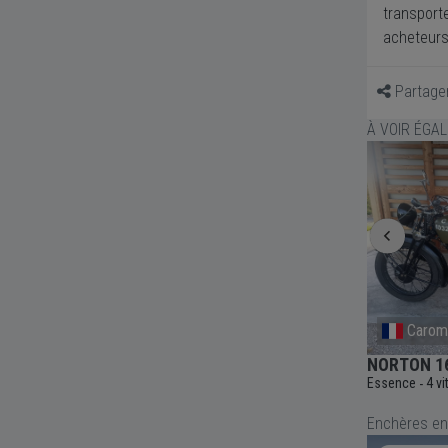
transporte
acheteurs
Partage
À VOIR ÉGA
Saint-Pardoux
Caro
NORTON 750 Fastback 1969 - 1969
NORTON 16
Essence
Essence
4 v
-
Enchères en