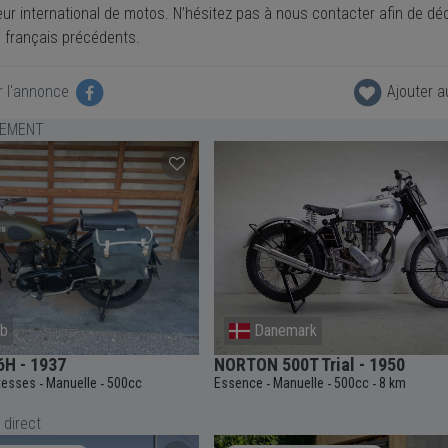
ur international de motos. N’hésitez pas à nous contacter afin de déc
 français précédents.
r l'annonce
Ajouter a
LEMENT
mb
Danemark
H - 1937
NORTON 500T Trial - 1950
itesses
Manuelle
500cc
Essence
Manuelle
500cc
8 km
-
-
-
-
-
 direct