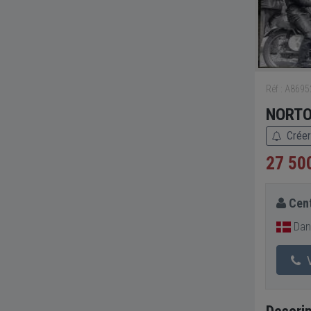
Réf : A869
NORTON
Créer
27 50
Cent
Dan
V