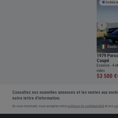
Enchère en cours
6j 7h 13m
Enchère e
Campania
Basili
1969 Royal Enfield Interceptor
1979 Porsc
Scrambler MK II
Coupé
c
145
-
Essence
Manuelle
736cc
9 702 miles
Essence
4 v
-
-
-
-
miles
2 000 €
53 500 €
Prix actuel •
1 enchère
Consultez nos nouvelles annonces et les ventes aux ench
notre lettre d'information.
En vous inscrivant, vous acceptez notre
politique de confidentialité
et nos
co