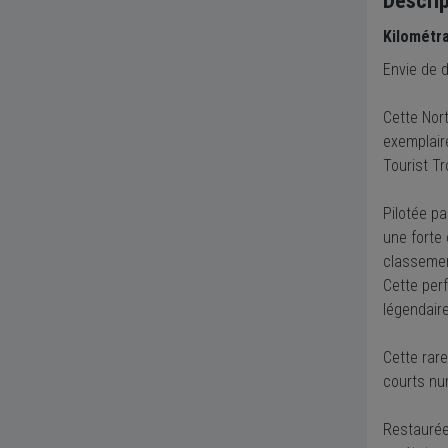
Descrip
Kilométr
Envie de d
Cette Nor
exemplair
Tourist Tr
Pilotée p
une forte
classemen
Cette per
légendair
Cette rar
courts nu
Restaurée 