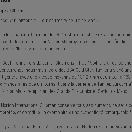
tion
age :
100 km
écouvrir l'histoire du Tourist Trophy de l'Île de Man ?
ton International Clubman de 1954 est une machine exceptionnellement 
es ont été construits par Norton Motorcycles selon les spécifications
ophy de l'Île de Man cette année-là.
ar Geoff Tanner lors du Junior Clubmans TT de 1954, elle a réalisé u
 concurrence, notamment celle des BSA Gold Star. Tanner a signé une
t général avec une vitesse moyenne de 131,2 km/h et un tour à 133,6
formance a marqué un tournant dans la carrière de Tanner, qui connaî
e Norton Manx, remportant les Grands Prix Junior et Senior de Manx.
e Norton International Clubman conserve tous ses numéros de série co
mérotée, et constitue un exemplaire d'une authenticité remarquable à
il y a 16 ans par Bernie Allen, restaurateur Norton réputé au Royaum