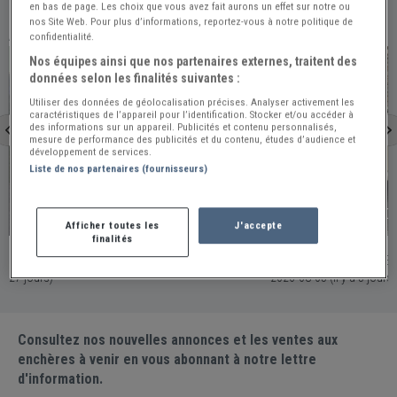
en bas de page. Les choix que vous avez fait aurons un effet sur notre ou
nos Site Web. Pour plus d’informations, reportez-vous à notre politique de
À VOIR ÉGALEMENT
confidentialité.
PRO
PRO
Nos équipes ainsi que nos partenaires externes, traitent des
données selon les finalités suivantes :
Utiliser des données de géolocalisation précises. Analyser activement les
caractéristiques de l’appareil pour l’identification. Stocker et/ou accéder à
des informations sur un appareil. Publicités et contenu personnalisés,
mesure de performance des publicités et du contenu, études d’audience et
développement de services.
Liste de nos partenaires (fournisseurs)
Morillon
Saint-Laurent-D
Afficher toutes les
J'accepte
finalités
MG TF - 1954
MG TF - 1954
France - MORILLON / Publiée le 2026-07-14 (Il y a
Belgique - SAINT-LAURENT-DU-VAR
27 jours)
2026-08-05 (Il y a 5 jours)
Consultez nos nouvelles annonces et les ventes aux
enchères à venir en vous abonnant à notre lettre
d'information.