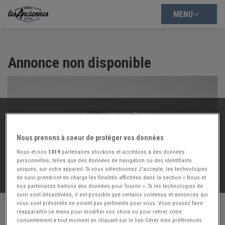
MENU
Annonce non disponible
Trop Tard !
Cette annonce n'est plus disponible :(
Nous prenons à coeur de protéger vos données
Mais nous avons d'autres annonces à vous proposer :
Nous et nos
1019
partenaires stockons et accédons à des données
personnelles, telles que des données de navigation ou des identifiants
uniques, sur votre appareil. Si vous sélectionnez J'accepte, les technologies
VOIR NOS
54420
AUTRES ANNONCES
de suivi prendront en charge les finalités affichées dans la section « Nous et
nos partenaires traitons des données pour fournir ». Si les technologies de
suivi sont désactivées, il est possible que certains contenus et annonces qui
vous sont présentés ne soient pas pertinents pour vous. Vous pouvez faire
réapparaître ce menu pour modifier vos choix ou pour retirer votre
consentement à tout moment en cliquant sur le lien Gérer mes préférences