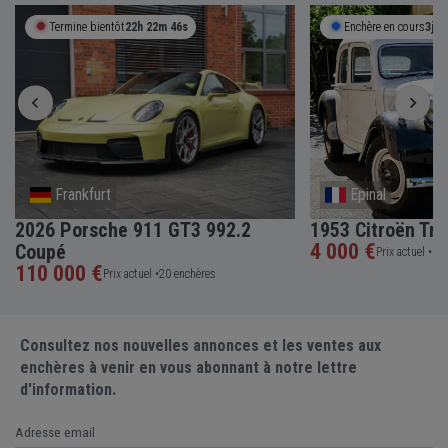
Termine bientôt
22h 22m 45s
Enchère en cours
3j 2
Frankfurt
Epinal
2026 Porsche 911 GT3 992.2
1953 Citroën Tra
4 000 €
Coupé
Prix actuel •
5 e
110 000 €
Prix actuel •
20 enchères
Consultez nos nouvelles annonces et les ventes aux
enchères à venir en vous abonnant à notre lettre
d'information.
Adresse email