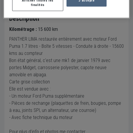
Afficher toutes les
J'accepte
finalités
Description
Kilométrage :
15 600 km
PANTHER LIMA restaurée entièrement avec moteur Ford
Puma 1.7 litres - Boîte 5 vitesses - Conduite à droite - 15600
kms au compteur
Bon état général, c'est une mk1 de janvier 1979 avec
portes Midget, carrosserie polyester, capote neuve
amovible en alpaga.
Carte grise collection
Elle est vendue avec :
- Un moteur Ford Puma supplémentaire
- Pièces de rechange (plaquettes de frein, bougies, pompe
à eau, joints SPI, un alternateur, une courroie)
- Avec fiche technique du moteur
Pour plus d'info et photos me contacter