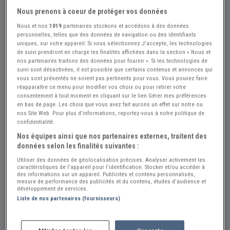
Nous prenons à coeur de protéger vos données
Nous et nos
1019
partenaires stockons et accédons à des données
personnelles, telles que des données de navigation ou des identifiants
uniques, sur votre appareil. Si vous sélectionnez J'accepte, les technologies
+7
de suivi prendront en charge les finalités affichées dans la section « Nous et
nos partenaires traitons des données pour fournir ». Si les technologies de
suivi sont désactivées, il est possible que certains contenus et annonces qui
vous sont présentés ne soient pas pertinents pour vous. Vous pouvez faire
Réf : A786785
Actualisée le : 27/07/2026
réapparaître ce menu pour modifier vos choix ou pour retirer votre
consentement à tout moment en cliquant sur le lien Gérer mes préférences
PANTHER Lima MK1 - 1979
en bas de page. Les choix que vous avez fait aurons un effet sur notre ou
nos Site Web. Pour plus d’informations, reportez-vous à notre politique de
Créer une alerte PANTHER Lima
confidentialité.
Nos équipes ainsi que nos partenaires externes, traitent des
17 500 €
données selon les finalités suivantes :
Utiliser des données de géolocalisation précises. Analyser activement les
caractéristiques de l’appareil pour l’identification. Stocker et/ou accéder à
Vendeur Particulier
des informations sur un appareil. Publicités et contenu personnalisés,
mesure de performance des publicités et du contenu, études d’audience et
Pyrénées Orientales (66) - ALENYA (66200)
développement de services.
Voir sur la carte
Liste de nos partenaires (fournisseurs)
Voir le téléphone