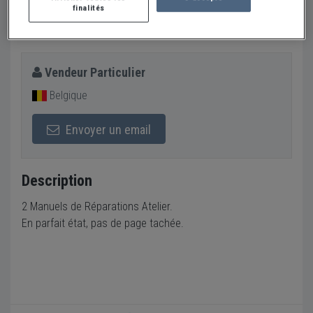
Atelier
finalités
25 €
Vendeur Particulier
Belgique
Envoyer un email
Description
2 Manuels de Réparations Atelier.
En parfait état, pas de page tachée.