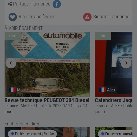
Partager l'annonce
Ajouter aux favoris
Signaler l'annonce
À VOIR ÉGALEMENT
PRO
PRO
Maule
Alex
Revue technique PEUGEOT 304 Diesel
Calendriers Jagua
France - MAULE / Publiée le 2026-07-24 (Il y a 14
France - ALEX / Publiée le 2026-07-16 (Il y a 22
jours)
jours)
Enchères en direct
Enchère en cours
1j 8h 13m
Enchère en cours
4j 7