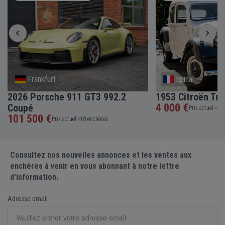
Frankfurt
Epinal
2026 Porsche 911 GT3 992.2
1953 Citroën Tra
4 000 €
Coupé
Prix actuel •
5 e
101 500 €
Prix actuel •
18 enchères
Consultez nos nouvelles annonces et les ventes aux
enchères à venir en vous abonnant à notre lettre
d'information.
Adresse email