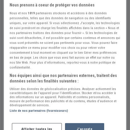
Nous prenons à coeur de protéger vos données
Nous et nos
1019
partenaires stockons et accédons à des données
personnelles, telles que des données de navigation ou des identifiants
uniques, sur votre appareil. Si vous sélectionnez J'accepte, les technologies
de suivi prendront en charge les finalités affichées dans la section « Nous et
nos partenaires traitons des données pour fournir ». Si les technologies de
suivi sont désactivées, il est possible que certains contenus et annonces qui
vous sont présentés ne soient pas pertinents pour vous. Vous pouvez faire
réapparaître ce menu pour modifier vos choix ou pour retirer votre
consentement à tout moment en cliquant sur le lien Gérer mes préférences
en bas de page. Les choix que vous avez fait aurons un effet sur notre ou
nos Site Web. Pour plus d’informations, reportez-vous à notre politique de
confidentialité.
Nos équipes ainsi que nos partenaires externes, traitent des
données selon les finalités suivantes :
Utiliser des données de géolocalisation précises. Analyser activement les
caractéristiques de l’appareil pour l’identification. Stocker et/ou accéder à
des informations sur un appareil. Publicités et contenu personnalisés,
mesure de performance des publicités et du contenu, études d’audience et
développement de services.
Réf : A740690
Actualisée le : 23/07/2026
Liste de nos partenaires (fournisseurs)
Renault 9 - 11 Manuels de Réparations
Afficher toutes les
J'accepte