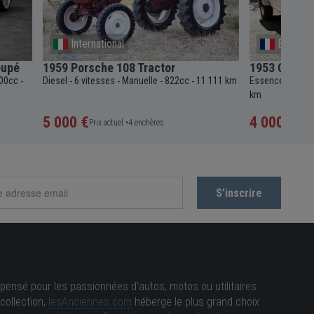
International
Epinal
oupé
1959 Porsche 108 Tractor
1953 Citroë
00cc
Diesel
6 vitesses
Manuelle
822cc
11 111 km
Essence
3 vit
-
-
-
-
-
-
km
5 000 €
4 000 €
Prix actuel •
4 enchères
Prix a
pensé pour les passionnées d'autos, motos ou utilitaires
collection,
lesAnciennes.com
héberge le plus grand choix