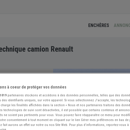
ENCHÈRES
ANNON
echnique camion Renault
ons à coeur de protéger vos données
1019
partenaires stockons et accédons à des données personnelles, telles que des donn
 des identifiants uniques, sur votre appareil. Si vous sélectionnez J'accepte, les technolog
 charge les finalités affichées dans la section « Nous et nos partenaires traitons des donn
 les technologies de suivi sont désactivées, il est possible que certains contenus et annon
és ne soient pas pertinents pour vous. Vous pouvez faire réapparaître ce menu pour modif
 votre consentement à tout moment en cliquant sur le lien Gérer mes préférences en bas de
 fait aurons un effet sur notre ou nos Site Web. Pour plus d’informations, reportez-vous à 
alité.