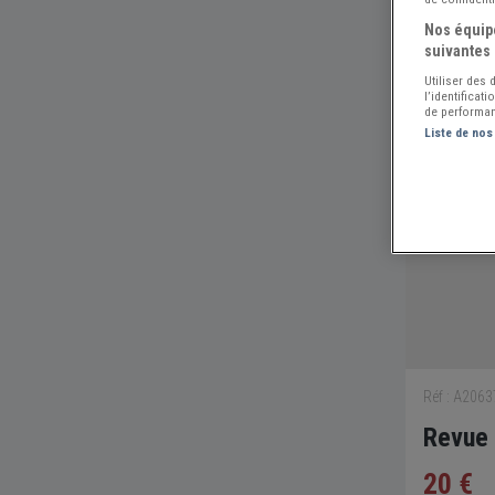
Nos équipe
suivantes 
Utiliser des
l’identificat
de performan
Liste de nos
Réf : A206
Revue 
20 €