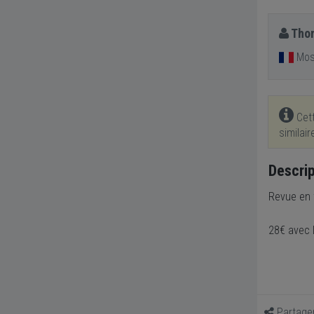
Tho
Mose
Cett
similai
Descrip
Revue en 
28€ avec l
Partage