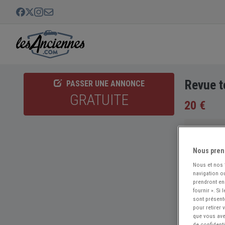
Revue t
PASSER UNE ANNONCE
GRATUITE
20 €
Nous pren
Nous et nos
navigation ou
prendront en
fournir ». Si
sont présent
pour retirer
que vous avez
de confidenti