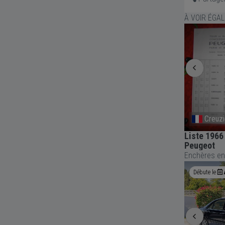
À VOIR ÉGA
Maule
Creuzi
Revue technique RENAULT 4
Liste 1966
Peugeot
Enchères en
Débute le
Aujourd'hui
09:00
Débute le