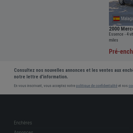
Provence-Alpes-Cote D'Azur
Malag
rbo
1988 Lancia Thema 8.32
2000 Merc
Essence
5 vitesses
Manuelle
2927cc
145
Essence
4 v
-
-
-
-
-
c
69 336
-
837 km
miles
Pré-ench
Pré-enchère
Consultez nos nouvelles annonces et les ventes aux ench
notre lettre d'information.
En vous inscrivant, vous acceptez notre
politique de confidentialité
et nos
co
Enchères
Annonces