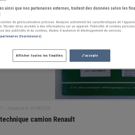
s ainsi que nos partenaires externes, traitent des données selon les fina
:
 données de géolocalisation précises. Analyser activement les caractéristiques de l’apparei
ion. Stocker et/ou accéder à des informations sur un appareil. Publicités et contenu person
ce des publicités et du contenu, études d’audience et développement de services.
 partenaires (fournisseurs)
Afficher toutes les finalités
J'accepte
372
Actualisée le : 05/08/2026
technique camion Renault