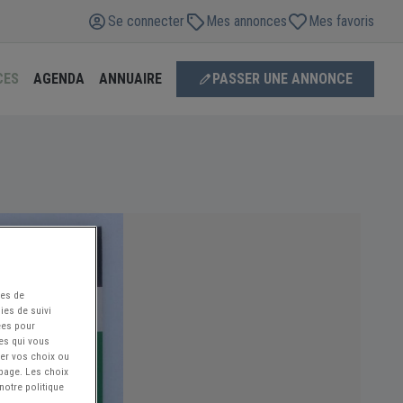
Se connecter
Mes annonces
Mes favoris
CES
AGENDA
ANNUAIRE
PASSER UNE ANNONCE
ées de
ies de suivi
ées pour
ces qui vous
ier vos choix ou
 page. Les choix
notre politique