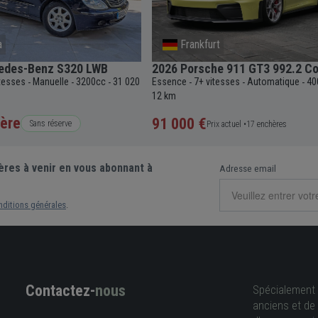
a
Frankfurt
edes-Benz S320 LWB
2026 Porsche 911 GT3 992.2 C
itesses
Manuelle
3200cc
31 020
Essence
7+ vitesses
Automatique
40
-
-
-
-
-
-
12 km
ère
91 000 €
Sans réserve
Prix actuel •
17 enchères
ères à venir en vous abonnant à
Adresse email
nditions générales
.
Contactez-
nous
Spécialement 
anciens et de 