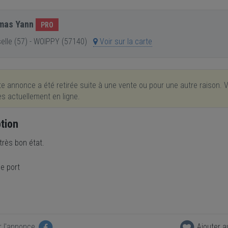
mas Yann
PRO
lle (57) - WOIPPY (57140)
Voir sur la carte
e annonce a été retirée suite à une vente ou pour une autre raison. V
res actuellement en ligne.
tion
très bon état.
e port
r l'annonce
Ajouter a