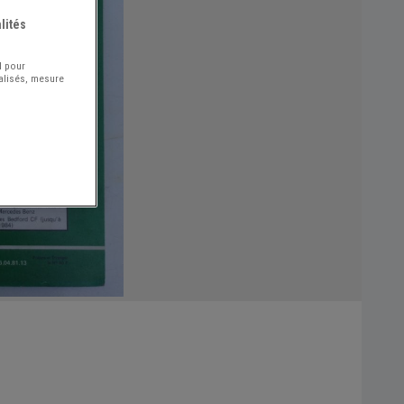
lités
l pour
nalisés, mesure