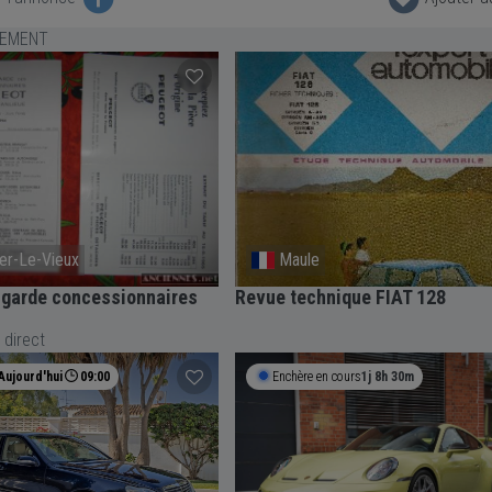
LEMENT
er-Le-Vieux
Maule
 garde concessionnaires
Revue technique FIAT 128
 direct
Aujourd'hui
09:00
Enchère en cours
1j 8h 30m