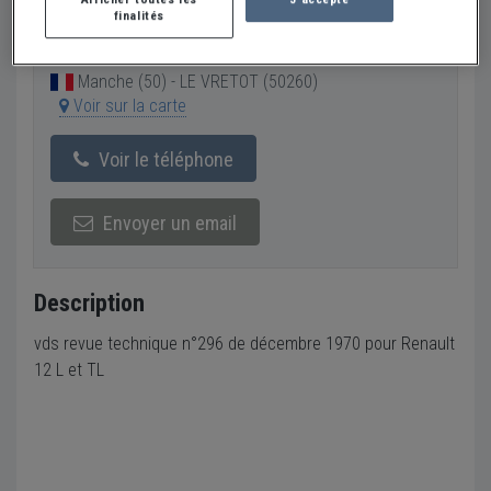
finalités
Vendeur Particulier
Manche (50) - LE VRETOT (50260)
Voir sur la carte
Voir le téléphone
Envoyer un email
Description
vds revue technique n°296 de décembre 1970 pour Renault
12 L et TL