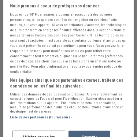
Nous prenons à coeur de protéger vos données
Nous et nos
1019
partenaires stockons et accédons à des données
personnelles, telles que des données de navigation ou des identifiants
uniques, sur votre appareil. Si vous sélectionnez J'accepte, les technologies
de suivi prendront en charge les finalités affichées dans la section « Nous et
nos partenaires traitons des données pour fournir ». Si les technologies de
suivi sont désactivées, il est possible que certains contenus et annonces qui
vous sont présentés ne soient pas pertinents pour vous. Vous pouvez faire
réapparaître ce menu pour modifier vos choix ou pour retirer votre
consentement à tout moment en cliquant sur le lien Gérer mes préférences
en bas de page. Les choix que vous avez fait aurons un effet sur notre ou
nos Site Web. Pour plus d’informations, reportez-vous à notre politique de
confidentialité.
Nos équipes ainsi que nos partenaires externes, traitent des
données selon les finalités suivantes :
Utiliser des données de géolocalisation précises. Analyser activement les
caractéristiques de l’appareil pour l’identification. Stocker et/ou accéder à
des informations sur un appareil. Publicités et contenu personnalisés,
mesure de performance des publicités et du contenu, études d’audience et
Réf : A313008
Actualisée le : 24/07/2026
développement de services.
Revue technique Renault 12
Liste de nos partenaires (fournisseurs)
15 €
Afficher toutes les
J'accepte