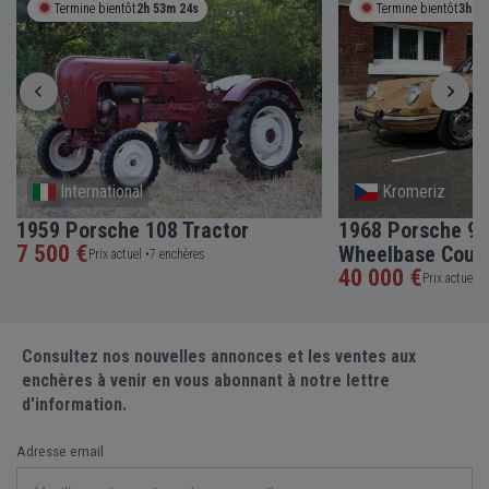
Termine bientôt
2h 53m 24s
Termine bientôt
3h 3
International
Kromeriz
1959 Porsche 108 Tractor
1968 Porsche 91
7 500 €
Wheelbase Coup
Prix actuel •
7 enchères
40 000 €
Prix actuel •
Consultez nos nouvelles annonces et les ventes aux
enchères à venir en vous abonnant à notre lettre
d'information.
Adresse email