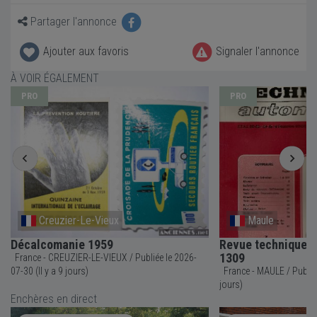
Partager l'annonce
Ajouter aux favoris
Signaler l'annonce
À VOIR ÉGALEMENT
PRO
PRO
Creuzier-Le-Vieux
Maule
Décalcomanie 1959
Revue technique S
1309
France - CREUZIER-LE-VIEUX / Publiée le 2026-
07-30 (Il y a 9 jours)
France - MAULE / Publiée le 2026-07-24 (Il y a 15
jours)
Enchères en direct