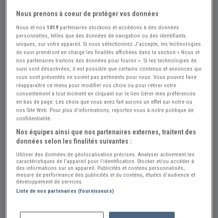
Nous prenons à coeur de protéger vos données
Nous et nos
1019
partenaires stockons et accédons à des données
personnelles, telles que des données de navigation ou des identifiants
uniques, sur votre appareil. Si vous sélectionnez J'accepte, les technologies
de suivi prendront en charge les finalités affichées dans la section « Nous et
nos partenaires traitons des données pour fournir ». Si les technologies de
suivi sont désactivées, il est possible que certains contenus et annonces qui
vous sont présentés ne soient pas pertinents pour vous. Vous pouvez faire
réapparaître ce menu pour modifier vos choix ou pour retirer votre
consentement à tout moment en cliquant sur le lien Gérer mes préférences
en bas de page. Les choix que vous avez fait aurons un effet sur notre ou
nos Site Web. Pour plus d’informations, reportez-vous à notre politique de
confidentialité.
Nos équipes ainsi que nos partenaires externes, traitent des
+4
données selon les finalités suivantes :
Utiliser des données de géolocalisation précises. Analyser activement les
caractéristiques de l’appareil pour l’identification. Stocker et/ou accéder à
des informations sur un appareil. Publicités et contenu personnalisés,
Réf : A385781
Actualisée le : 02/08/2026
mesure de performance des publicités et du contenu, études d’audience et
développement de services.
Revues techniques
Liste de nos partenaires (fournisseurs)
8 €