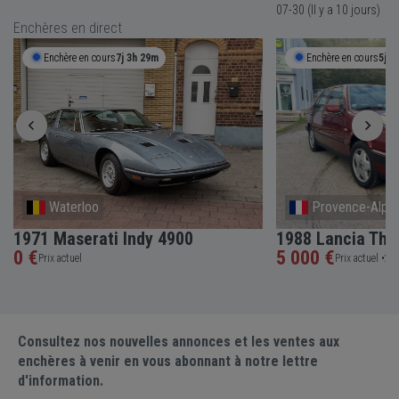
07-30 (Il y a 10 jours)
Enchères en direct
Enchère en cours
7j 3h 29m
Enchère en cours
5j 3
Waterloo
Provence-Alpes
1971 Maserati Indy 4900
1988 Lancia The
0 €
5 000 €
Prix actuel
Prix actuel •
2 e
Consultez nos nouvelles annonces et les ventes aux
enchères à venir en vous abonnant à notre lettre
d'information.