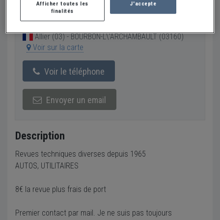
Afficher toutes les
J'accepte
finalités
Vendeur Particulier
Allier (03) - BOURBON-L\'ARCHAMBAULT (03160)
Voir sur la carte
Voir le téléphone
Envoyer un email
Description
Revues techniques diverses depuis 1965
AUTOS, UTILITAIRES
8€ la revue plus frais de port
Premier contact par mail. Je ne suis pas toujours