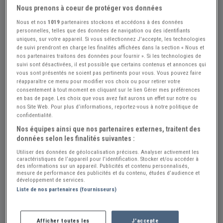
Nous prenons à coeur de protéger vos données
Nous et nos
1019
partenaires stockons et accédons à des données
personnelles, telles que des données de navigation ou des identifiants
uniques, sur votre appareil. Si vous sélectionnez J'accepte, les technologies
de suivi prendront en charge les finalités affichées dans la section « Nous et
nos partenaires traitons des données pour fournir ». Si les technologies de
suivi sont désactivées, il est possible que certains contenus et annonces qui
vous sont présentés ne soient pas pertinents pour vous. Vous pouvez faire
réapparaître ce menu pour modifier vos choix ou pour retirer votre
consentement à tout moment en cliquant sur le lien Gérer mes préférences
en bas de page. Les choix que vous avez fait aurons un effet sur notre ou
nos Site Web. Pour plus d’informations, reportez-vous à notre politique de
confidentialité.
Nos équipes ainsi que nos partenaires externes, traitent des
+1
données selon les finalités suivantes :
Utiliser des données de géolocalisation précises. Analyser activement les
caractéristiques de l’appareil pour l’identification. Stocker et/ou accéder à
des informations sur un appareil. Publicités et contenu personnalisés,
mesure de performance des publicités et du contenu, études d’audience et
Réf : A702354
Actualisée le : 23/07/2026
développement de services.
Liste de nos partenaires (fournisseurs)
RTA Alpine Renault A310
12 €
Afficher toutes les
J'accepte