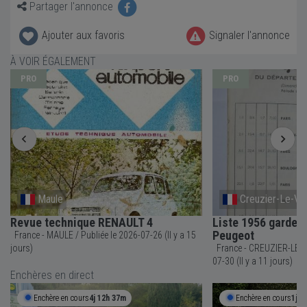
Partager l'annonce
Ajouter aux favoris
Signaler l'annonce
À VOIR ÉGALEMENT
PRO
PRO
Maule
Creuzier-Le-Vi
Revue technique RENAULT 4
Liste 1956 garde 
Peugeot
France - MAULE / Publiée le 2026-07-26 (Il y a 15
jours)
France - CREUZIER-LE-VIEUX / Publiée
07-30 (Il y a 11 jours)
Enchères en direct
Enchère en cours
4j 12h 37m
Enchère en cours
1j 1