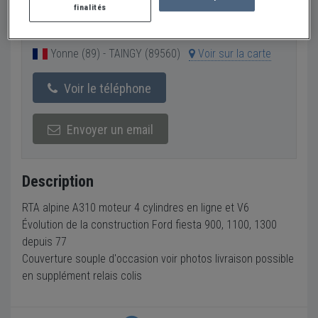
finalités
Pulsions auto
PRO
Yonne (89) - TAINGY (89560)
Voir sur la carte
Voir le téléphone
Envoyer un email
Description
RTA alpine A310 moteur 4 cylindres en ligne et V6
Évolution de la construction Ford fiesta 900, 1100, 1300
depuis 77
Couverture souple d'occasion voir photos livraison possible
en supplément relais colis