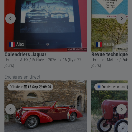
Alex
Maule
Calendriers Jaguar
Revue technique 
France - ALEX / Publiée le 2026-07-16 (Il y a 22
France - MAULE / Publiée le 2026-07-26 (Il y a 12
jours)
jours)
Enchères en direct
Débute le
18 Sep
09:00
Enchère en cours
1j 1