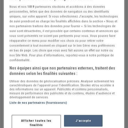
Nous et nos
1019
partenaires stockons et accédons à des données
personnelles, telles que des données de navigation ou des identifiants
uniques, sur votre appareil. Si vous sélectionnez J'accepte, les technologies
de suivi prendront en charge les finalités affichées dans la section « Nous et
nos partenaires traitons des données pour fournir ». Si les technologies de
suivi sont désactivées, il est possible que certains contenus et annonces qui
vous sont présentés ne soient pas pertinents pour vous. Vous pouvez faire
réapparaître ce menu pour modifier vos choix ou pour retirer votre
consentement à tout moment en cliquant sur le lien Gérer mes préférences
en bas de page. Les choix que vous avez fait aurons un effet sur notre ou
nos Site Web. Pour plus d’informations, reportez-vous à notre politique de
confidentialité.
Nos équipes ainsi que nos partenaires externes, traitent des
données selon les finalités suivantes :
Réf : A240392
Actualisée le : 23/07/2026
Utiliser des données de géolocalisation précises. Analyser activement les
caractéristiques de l’appareil pour l’identification. Stocker et/ou accéder à
RTA DAF 44
des informations sur un appareil. Publicités et contenu personnalisés,
mesure de performance des publicités et du contenu, études d’audience et
développement de services.
10 €
Liste de nos partenaires (fournisseurs)
Vendeur Particulier
Afficher toutes les
J'accepte
finalités
Nord (59) - WAMBAIX (59400)
Voir sur la carte