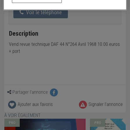
Voir le téléphone
Description
Vend revue technique DAF 44 N°264 Avril 1968 10.00 euros
+ port
Partager l'annonce
Ajouter aux favoris
Signaler l'annonce
À VOIR ÉGALEMENT
PRO
PRO