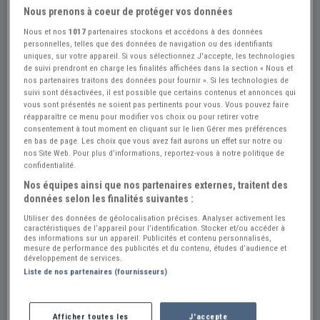
Nous prenons à coeur de protéger vos données
Nous et nos
1017
partenaires stockons et accédons à des données
personnelles, telles que des données de navigation ou des identifiants
uniques, sur votre appareil. Si vous sélectionnez J'accepte, les technologies
de suivi prendront en charge les finalités affichées dans la section « Nous et
nos partenaires traitons des données pour fournir ». Si les technologies de
suivi sont désactivées, il est possible que certains contenus et annonces qui
vous sont présentés ne soient pas pertinents pour vous. Vous pouvez faire
réapparaître ce menu pour modifier vos choix ou pour retirer votre
consentement à tout moment en cliquant sur le lien Gérer mes préférences
en bas de page. Les choix que vous avez fait aurons un effet sur notre ou
nos Site Web. Pour plus d’informations, reportez-vous à notre politique de
confidentialité.
Nos équipes ainsi que nos partenaires externes, traitent des
+2
données selon les finalités suivantes :
Utiliser des données de géolocalisation précises. Analyser activement les
caractéristiques de l’appareil pour l’identification. Stocker et/ou accéder à
des informations sur un appareil. Publicités et contenu personnalisés,
mesure de performance des publicités et du contenu, études d’audience et
Réf : A775588
Actualisée le : 02/08/2026
développement de services.
Liste de nos partenaires (fournisseurs)
RTA Renault Saviem SG2 et SG4
15 €
Afficher toutes les
J'accepte