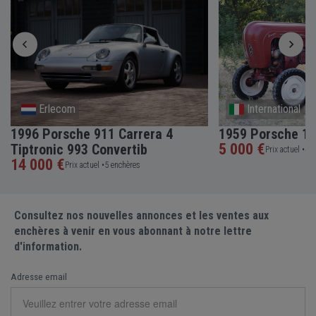
Erlecom
International
1996 Porsche 911 Carrera 4
1959 Porsche 10
5 000 €
Tiptronic 993 Convertib
Prix actuel •
4 e
14 000 €
Prix actuel •
5 enchères
Consultez nos nouvelles annonces et les ventes aux
enchères à venir en vous abonnant à notre lettre
d'information.
Adresse email