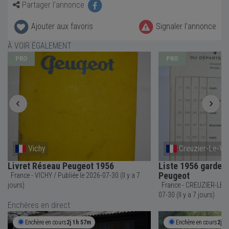
Partager l'annonce
Ajouter aux favoris
Signaler l'annonce
À VOIR ÉGALEMENT
PRO
PRO
Vichy
Creuzier-Le-Vi
Livret Réseau Peugeot 1956
Liste 1956 garde 
Peugeot
France - VICHY / Publiée le 2026-07-30 (Il y a 7
jours)
France - CREUZIER-LE-VIEUX / Publiée
07-30 (Il y a 7 jours)
Enchères en direct
Enchère en cours
2j 1h 57m
Enchère en cours
2j 1