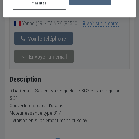
finalités
Pulsion auto
PRO
Yonne (89) - TAINGY (89560)
Voir sur la carte
Voir le téléphone
Envoyer un email
Description
RTA Renault Saviem super goélette SG2 et super galion
SG4
Couverture souple d'occasion
Moteur essence type 817
Livraison en supplément mondial Relay