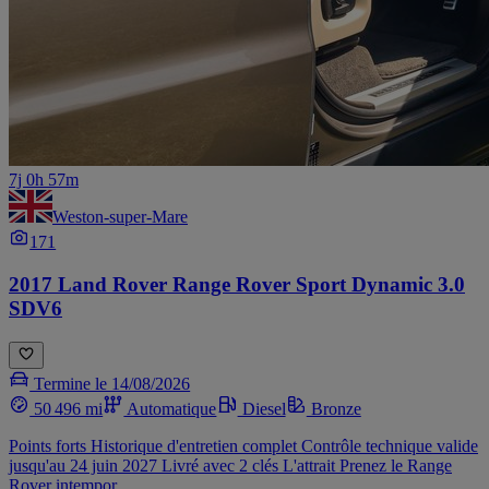
7j 0h 57m
Weston-super-Mare
171
2017 Land Rover Range Rover Sport Dynamic 3.0
SDV6
Termine le 14/08/2026
50 496 mi
Automatique
Diesel
Bronze
Points forts Historique d'entretien complet Contrôle technique valide
jusqu'au 24 juin 2027 Livré avec 2 clés L'attrait Prenez le Range
Rover intempor...