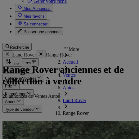
Gérer votre fiche
Mes Annonces
Mes favoris
Se connecter
Passer une annonce
Recherche
More
Land Rover
Range Rover
Accueil
Tous les filtres
Trier
Range Rover anciennes et de
Localisation
Ventes
collection à vendre
Catégorie
Voitures
Prix
Autos
Kilométrage
28 annonces de Ventes Autos
Land Rover
Année
Type de vendeur
Range Rover