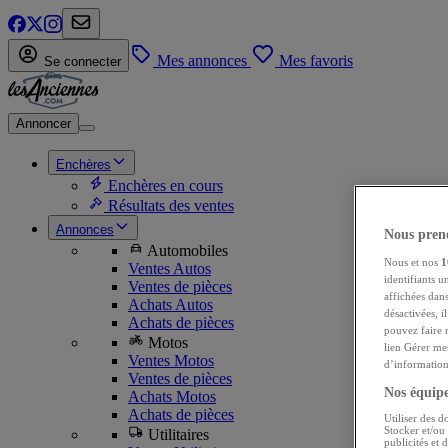
Mes annonces
Mes favoris
Se connecter
Annoncer
Enchères
Enchères en cours
Résultats des ventes
Annonces
Nous preno
Automobiles
Nous et nos
1
Ventes Autos
identifiants u
Ventes de pièces
affichées dans
Achats Autos
désactivées, i
Achats de pièces
pouvez faire 
Motos
lien Gérer me
Ventes Motos
d’informations
Ventes de pièces
Nos équipes
Achats Motos
Achats de pièces
Utiliser des d
Stocker et/ou
Utilitaires
publicités et