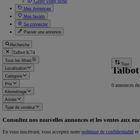
Gérer votre fiche
Mes Annonces
Mes favoris
Se connecter
Passer une annonce
Recherche
Talbot K74
Tous les filtres
Trier
Talbot
Localisation
Catégorie
Prix
0 annonces de
Kilométrage
Année
Type de vendeur
Consultez nos nouvelles annonces et les ventes aux en
En vous inscrivant, vous acceptez notre
politique de confidentialité
et