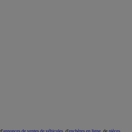
d'
annonces de ventes de véhicules
, d'
enchères en ligne
, de
pièces