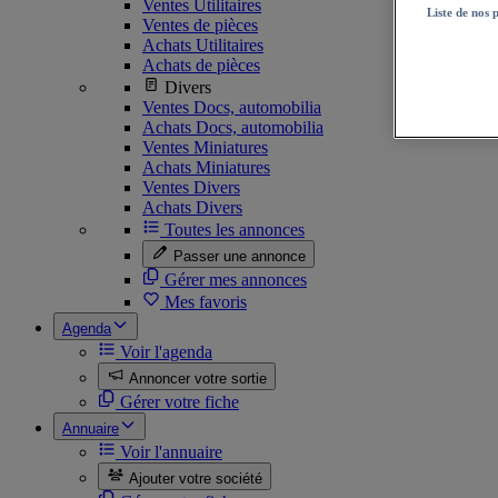
Ventes Utilitaires
Liste de nos 
Ventes de pièces
Achats Utilitaires
Achats de pièces
Divers
Ventes Docs, automobilia
Achats Docs, automobilia
Ventes Miniatures
Achats Miniatures
Ventes Divers
Achats Divers
Toutes les annonces
Passer une annonce
Gérer mes annonces
Mes favoris
Agenda
Voir l'agenda
Annoncer votre sortie
Gérer votre fiche
Annuaire
Voir l'annuaire
Ajouter votre société