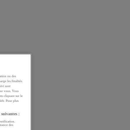
ation ou des
arge les finalités
uivi sont
pour vous. Vous
n cliquant sur le
Web. Pour plus
 suivantes :
ntification.
rmance des