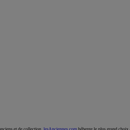
anciens et de collection,
lesAnciennes.com
héberge le plus grand choix 