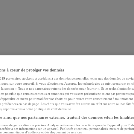
ns à coeur de protéger vos données
019
partenaires stockons et accédons à des données personnelles, telles que des données de navig
niques, sur votre appareil. Si vous sélectionnez J'accepte, les technologies de suivi prendront en ch
 la section « Nous et nos partenaires traitons des données pour fournir ». Si les technologies de s
l est possible que certains contenus et annonces qui vous sont présentés ne soient pas pertinents 
réapparaître ce menu pour modifier vos choix ou pour retirer votre consentement à tout moment e
s préférences en bas de page. Les choix que vous avez fait aurons un effet sur notre ou nos Site 
, reportez-vous à notre politique de confidentialité.
 ainsi que nos partenaires externes, traitent des données selon les finalités
onnées de géolocalisation précises. Analyser activement les caractéristiques de l’appareil pour l’ide
 accéder à des informations sur un appareil. Publicités et contenu personnalisés, mesure de perfo
 du contenu, études d’audience et développement de services.