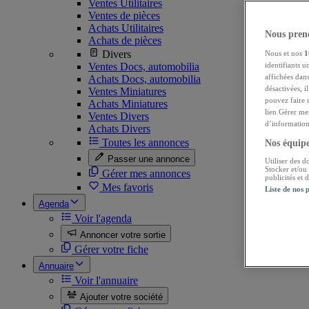
Ventes Utilitaires
Ventes de pièces
Achats Utilitaires
Nous preno
Achats de pièces
Divers
Nous et nos
1
Ventes Docs, automobilia
identifiants u
affichées dans
Achats Docs, automobilia
désactivées, i
Ventes Miniatures
pouvez faire 
Achats Miniatures
lien Gérer me
Ventes Divers
d’informations
Achats Divers
Toutes les annonces
Nos équipes
Passer une annonce
Utiliser des d
Stocker et/ou
Gérer mes annonces
publicités et
Mes favoris
Liste de nos 
Agenda
Voir l'agenda
Annoncer votre sortie
Gérer votre fiche
Annuaire
Voir l'annuaire
Ajouter votre société