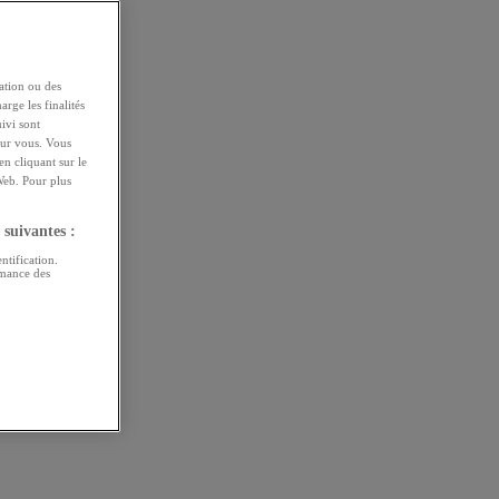
ation ou des
arge les finalités
uivi sont
pour vous. Vous
n cliquant sur le
Web. Pour plus
 suivantes :
ntification.
rmance des