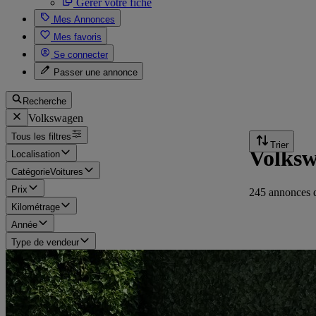
Gérer votre fiche
Mes Annonces
Mes favoris
Se connecter
Passer une annonce
Recherche
Volkswagen
Tous les filtres
Trier
Volksw
Localisation
Catégorie
Voitures
Prix
245 annonces 
Kilométrage
Année
Type de vendeur