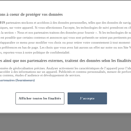
ns à coeur de protéger vos données
019
partenaires stockons et accédons à des données personnelles, telles que des données de navig
niques, sur votre appareil. Si vous sélectionnez J'accepte, les technologies de suivi prendront en ch
 la section « Nous et nos partenaires traitons des données pour fournir ». Si les technologies de s
l est possible que certains contenus et annonces qui vous sont présentés ne soient pas pertinents 
réapparaître ce menu pour modifier vos choix ou pour retirer votre consentement à tout moment e
s préférences en bas de page. Les choix que vous avez fait aurons un effet sur notre ou nos Site 
, reportez-vous à notre politique de confidentialité.
 ainsi que nos partenaires externes, traitent des données selon les finalités
onnées de géolocalisation précises. Analyser activement les caractéristiques de l’appareil pour l’ide
 accéder à des informations sur un appareil. Publicités et contenu personnalisés, mesure de perfo
 du contenu, études d’audience et développement de services.
partenaires (fournisseurs)
Afficher toutes les finalités
J'accepte