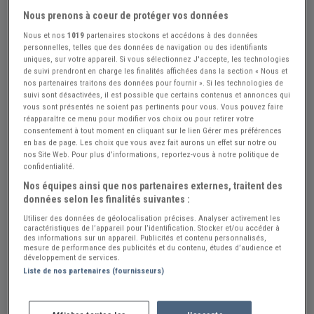
Nous prenons à coeur de protéger vos données
Nous et nos
1019
partenaires stockons et accédons à des données
personnelles, telles que des données de navigation ou des identifiants
uniques, sur votre appareil. Si vous sélectionnez J'accepte, les technologies
de suivi prendront en charge les finalités affichées dans la section « Nous et
nos partenaires traitons des données pour fournir ». Si les technologies de
+5
suivi sont désactivées, il est possible que certains contenus et annonces qui
vous sont présentés ne soient pas pertinents pour vous. Vous pouvez faire
réapparaître ce menu pour modifier vos choix ou pour retirer votre
consentement à tout moment en cliquant sur le lien Gérer mes préférences
Réf : A776866
Actualisée le : 08/08/2026
en bas de page. Les choix que vous avez fait aurons un effet sur notre ou
nos Site Web. Pour plus d’informations, reportez-vous à notre politique de
AUSTIN HEALEY 3000 MARK III BJ8
confidentialité.
Phase 1 - 1965
Nos équipes ainsi que nos partenaires externes, traitent des
données selon les finalités suivantes :
Créer une alerte AUSTIN HEALEY 3000
Utiliser des données de géolocalisation précises. Analyser activement les
caractéristiques de l’appareil pour l’identification. Stocker et/ou accéder à
49 000 €
des informations sur un appareil. Publicités et contenu personnalisés,
mesure de performance des publicités et du contenu, études d’audience et
développement de services.
Liste de nos partenaires (fournisseurs)
Vendeur Particulier
Aisne (02) - SAINT-QUENTIN (02100)