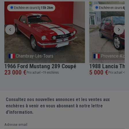
Enchère en cours
1j 15h 26m
Enchère en cours
4j 1
Chambray-Lès-Tours
Provence-Alpes
1966 Ford Mustang 289 Coupé
1988 Lancia The
23 000 €
5 000 €
Prix actuel •
19 enchères
Prix actuel •
2 e
Consultez nos nouvelles annonces et les ventes aux
enchères à venir en vous abonnant à notre lettre
d'information.
Adresse email