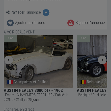
Partager l'annonce
Ajouter aux favoris
Signaler l'annonce
À VOIR ÉGALEMENT
PRO
PRO
Champniers-et-Reilhac
Belgique
AUSTIN HEALEY 3000 bt7 - 1962
AUSTIN HEALEY 30
France - CHAMPNIERS-ET-REILHAC / Publiée le
Belgique 
2026-07-21 (Il y a 20 jours)
Enchères en direct