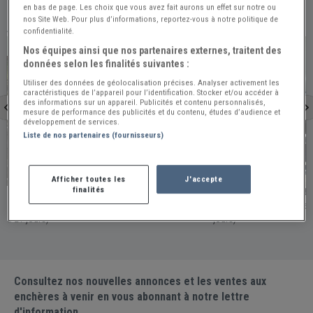
en bas de page. Les choix que vous avez fait aurons un effet sur notre ou
nos Site Web. Pour plus d’informations, reportez-vous à notre politique de
À VOIR ÉGALEMENT
confidentialité.
PRO
PRO
Nos équipes ainsi que nos partenaires externes, traitent des
données selon les finalités suivantes :
Utiliser des données de géolocalisation précises. Analyser activement les
caractéristiques de l’appareil pour l’identification. Stocker et/ou accéder à
des informations sur un appareil. Publicités et contenu personnalisés,
mesure de performance des publicités et du contenu, études d’audience et
développement de services.
Liste de nos partenaires (fournisseurs)
Villeparisis
Fons
Afficher toutes les
J'accepte
finalités
CITROEN 2CV AZA - 1964
CITROEN 2CV AZAM
France - VILLEPARISIS / Publiée le 2026-07-16 (Il y
France - FONS / Publiée le 2026-07-22 (Il y a 15
a 21 jours)
jours)
Consultez nos nouvelles annonces et les ventes aux
enchères à venir en vous abonnant à notre lettre
d'information.