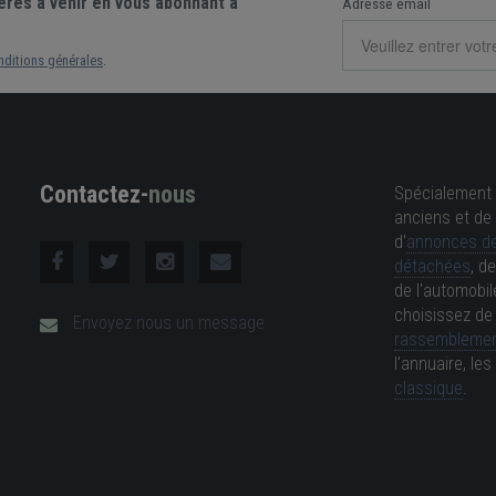
ères à venir en vous abonnant à
Adresse email
nditions générales
.
Contactez-
nous
Spécialement 
anciens et de 
d'
annonces de
détachées
, d
de l'automobil
choisissez d
Envoyez nous un message
rassemblemen
l'annuaire, l
classique
.