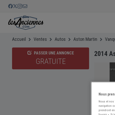
Accueil
Ventes
Autos
Aston Martin
Vanq
2014 As
PASSER UNE ANNONCE
GRATUITE
Nous pren
Nous et nos
navigation ou
prendront en
fournir ». Si