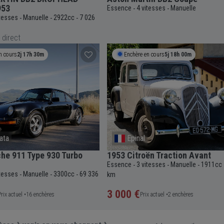
953
Essence
4 vitesses
Manuelle
-
-
itesses
Manuelle
2922cc
7 026
-
-
-
 direct
n cours
2j 17h 30m
Enchère en cours
5j 18h 00m
cata
Epinal
he 911 Type 930 Turbo
1953 Citroën Traction Avant
Essence
3 vitesses
Manuelle
1911cc
-
-
-
itesses
Manuelle
3300cc
69 336
-
-
-
km
3 000 €
Prix actuel •
16 enchères
Prix actuel •
2 enchères