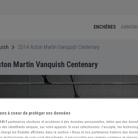
ENCHÈRES
ANNON
uish
2014 Aston Martin Vanquish Centenary
ton Martin Vanquish Centenary
ons à coeur de protéger vos données
1017
partenaires stockons et accédons à des données personnelles, telles que des donn
 des identifiants uniques, sur votre appareil. Si vous sélectionnez J'accepte, les technolog
 charge les finalités affichées dans la section « Nous et nos partenaires traitons des donn
 les technologies de suivi sont désactivées, il est possible que certains contenus et annon