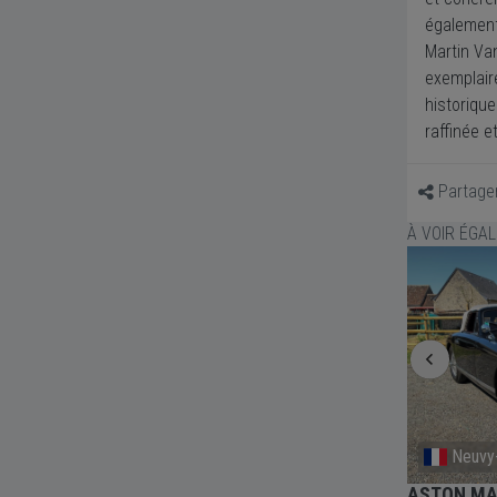
également
Martin Va
exemplaire
historiqu
raffinée e
Partage
À VOIR ÉGA
Danemark
Neuvy
1958
ASTON MARTIN Vanquish - 2003
ASTON MA