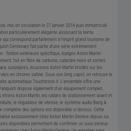
se, mis en circulation le 27 janvier 2014 puis immatriculé
tion particulièrement élégante associant la teinte
ée qui correspond parfaitement à l’esprit grand tourisme de
quish Centenary fait partie d’une série extrêmement
 : finition extérieure spécifique, badges Aston Martin
ment, toit en fibre de carbone, calandre noire et sorties
antara, surpiqûres, écussons Aston Martin brodés sur les
mandes en chrome satiné. Sous son long capot, on retrouve le
oîte automatique Touchtronic II. L’ensemble offre une
 Vanquish dispose également d’un équipement complet,
étriers Aston Martin, les radars de stationnement avant et
onduite, le régulateur de vitesse, le système audio Bang &
ste complète des options est disponible ci-dessus. Cette
 réalisé exclusivement chez Aston Martin Genève depuis sa
ures disponibles permettent de confirmer un suivi sérieux
 kilomètres chez Aston Martin Genève. Un entretien sera