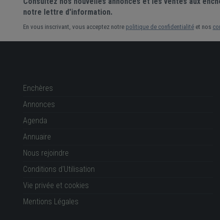
Consultez nos nouvelles annonces et les ventes aux ench
notre lettre d'information.
En vous inscrivant, vous acceptez notre
politique de confidentialité
et nos
co
Enchères
Annonces
Agenda
Annuaire
Nous rejoindre
Conditions d'Utilisation
Vie privée et cookies
Mentions Légales