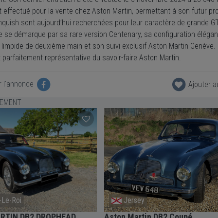
 effectué pour la vente chez Aston Martin, permettant à son futur pro
nquish sont aujourd’hui recherchées pour leur caractère de grande G
 se démarque par sa rare version Centenary, sa configuration élégante
e limpide de deuxième main et son suivi exclusif Aston Martin Genève.
t parfaitement représentative du savoir-faire Aston Martin.
r l'annonce
Ajouter a
LEMENT
-Le-Roi
Jersey
RTIN DB2 DROPHEAD
Aston Martin DB2 Coupé