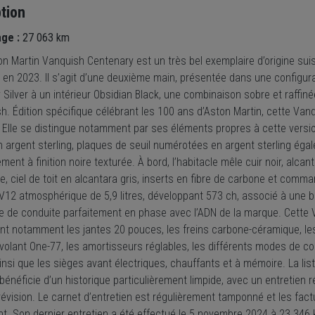
tion
age :
27 063 km
n Martin Vanquish Centenary est un très bel exemplaire d’origine suis
 en 2023. Il s’agit d’une deuxième main, présentée dans une configura
Silver à un intérieur Obsidian Black, une combinaison sobre et raffin
h. Édition spécifique célébrant les 100 ans d’Aston Martin, cette Van
 Elle se distingue notamment par ses éléments propres à cette version
 argent sterling, plaques de seuil numérotées en argent sterling égale
ent à finition noire texturée. À bord, l’habitacle mêle cuir noir, alc
e, ciel de toit en alcantara gris, inserts en fibre de carbone et com
V12 atmosphérique de 5,9 litres, développant 573 ch, associé à une b
e de conduite parfaitement en phase avec l’ADN de la marque. Cette
t notamment les jantes 20 pouces, les freins carbone-céramique, les 
e volant One-77, les amortisseurs réglables, les différents modes de c
insi que les sièges avant électriques, chauffants et à mémoire. La li
bénéficie d’un historique particulièrement limpide, avec un entretien
évision. Le carnet d’entretien est régulièrement tamponné et les fact
nt. Son dernier entretien a été effectué le 5 novembre 2024 à 23 346