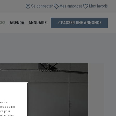
Se connecter
Mes annonces
Mes favoris
CES
AGENDA
ANNUAIRE
PASSER UNE ANNONCE
ées de
ies de suivi
ées pour
ces qui vous