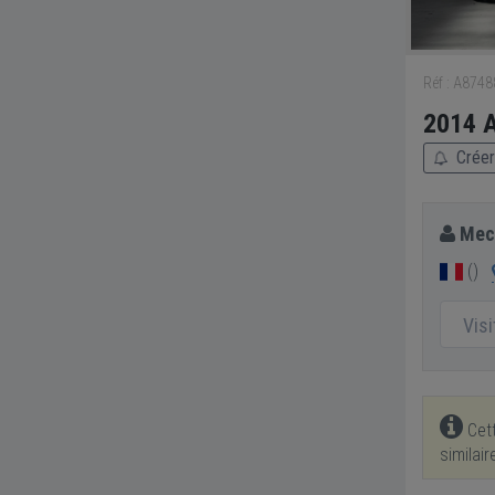
Réf : A874
2014 A
Créer 
Mec
()
Vis
Cett
similai