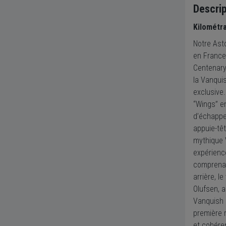
Descrip
Kilométr
Notre Asto
en France
Centenary 
la Vanquis
exclusive.
“Wings” en
d’échappem
appuie-têt
mythique 
expérienc
comprenan
arrière, l
Olufsen, a
Vanquish 
première r
et cohére