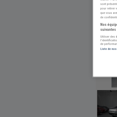
sont présent
pour retirer
que vous avez
de confidenti
Nos équipe
suivantes 
Utiliser des
l’identificat
de performan
Liste de nos