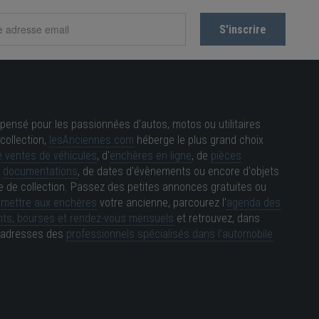
pensé pour les passionnées d'autos, motos ou utilitaires
collection,
lesAnciennes.com
héberge le plus grand choix
 ventes de véhicules
, d'
enchères en ligne
, de
pièces
e
documentations
, de dates d'évènements ou encore d'objets
e de collection. Passez des petites annonces gratuites ou
e
mettre aux enchères
votre ancienne, parcourez l'
agenda des
ts, bourses et rendez-vous mensuels
et retrouvez, dans
es adresses des
professionnels spécialisés dans l'automobile