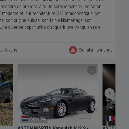
priétaire de prendre la route sereinement. Si les Aston
T moderne et leur architecture V12 atmosphérique, cet
, son origine suisse, son faible kilométrage, son
 Une superbe opportunité d’acquérir une Vanquish rare,
ux favoris
Signaler l'annonce
Pays-Bas
Paris
ASTON MARTIN Vanquish V12 S -
ASTON MART