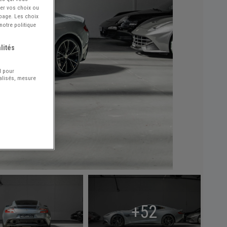
ier vos choix ou
 page. Les choix
notre politique
lités
l pour
nalisés, mesure
+52