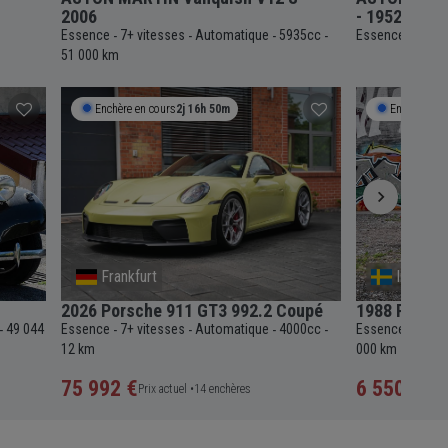
2006
- 1952
Essence
7+ vitesses
Automatique
5935cc
Essence
4 vit
-
-
-
-
-
51 000 km
Enchère en cours
2j 16h 50m
Enchère en 
Frankfurt
Internat
2026 Porsche 911 GT3 992.2 Coupé
1988 Porsch
49 044
Essence
7+ vitesses
Automatique
4000cc
Essence
5 vit
-
-
-
-
-
-
12 km
000 km
75 992 €
6 550 €
Prix actuel •
14 enchères
Prix a